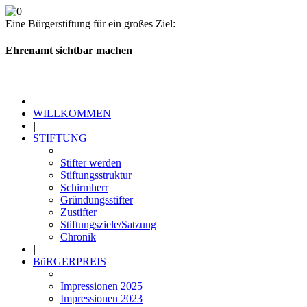
Eine Bürgerstiftung für ein großes Ziel:
Ehrenamt sichtbar machen
WILLKOMMEN
|
STIFTUNG
Stifter werden
Stiftungsstruktur
Schirmherr
Gründungsstifter
Zustifter
Stiftungsziele/Satzung
Chronik
|
BüRGERPREIS
Impressionen 2025
Impressionen 2023