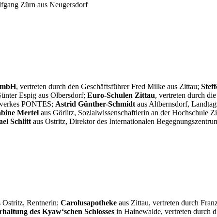
olfgang Zürn aus Neugersdorf
 GmbH
, vertreten durch den Geschäftsführer Fred Milke aus Zittau;
Stef
Günter Espig aus Olbersdorf;
Euro-Schulen Zittau
, vertreten durch di
etzwerkes PONTES;
Astrid Günther-Schmidt
aus Altbernsdorf, Land
abine Mertel
aus Görlitz, Sozialwissenschaftlerin an der Hochschule Zi
el Schlitt
aus Ostritz, Direktor des Internationalen Begegnungszentru
 Ostritz, Rentnerin;
Carolusapotheke
aus Zittau, vertreten durch Fran
rhaltung des Kyawʻschen Schlosses
in Hainewalde, vertreten durch 