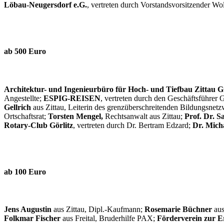
Löbau-Neugersdorf e.G.
, vertreten durch Vorstandsvorsitzender W
ab 500 Euro
Architektur- und Ingenieurbüro für Hoch- und Tiefbau Zittau
Angestellte;
ESPIG-REISEN
, vertreten durch den Geschäftsführer 
Gellrich
aus Zittau, Leiterin des grenzüberschreitenden Bildungsn
Ortschaftsrat;
Torsten Mengel,
Rechtsanwalt aus Zittau;
Prof. Dr. S
Rotary-Club Görlitz
, vertreten durch Dr. Bertram Edzard;
Dr. Micha
ab 100 Euro
Jens Augustin
aus Zittau, Dipl.-Kaufmann;
Rosemarie Büchner
aus
Folkmar Fischer
aus Freital, Bruderhilfe PAX;
Förderverein zur E