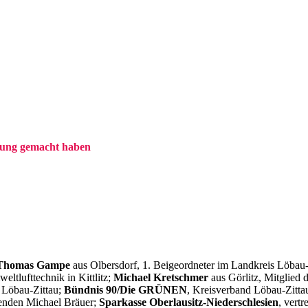
ftung gemacht haben
Thomas Gampe
aus Olbersdorf, 1. Beigeordneter im Landkreis Löbau-
eltlufttechnik in Kittlitz;
Michael Kretschmer
aus Görlitz, Mitglied
s Löbau-Zittau;
Bündnis 90/Die GRÜNEN
, Kreisverband Löbau-Zitta
tzenden Michael Bräuer;
Sparkasse Oberlausitz-Niederschlesien
, vert