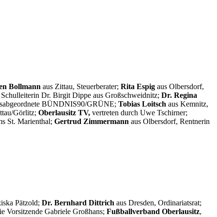
fen Bollmann
aus Zittau, Steuerberater;
Rita Espig
aus Olbersdorf,
e Schulleiterin Dr. Birgit Dippe aus Großschweidnitz;
Dr. Regina
tagsabgeordnete BÜNDNIS90/GRÜNE;
Tobias Loitsch
aus Kemnitz,
ttau/Görlitz;
Oberlausitz TV,
vertreten durch Uwe Tschirner;
ms St. Marienthal;
Gertrud Zimmermann
aus Olbersdorf, Rentnerin
ziska Pätzold;
Dr. Bernhard Dittrich
aus Dresden, Ordinariatsrat;
die Vorsitzende Gabriele Großhans;
Fußballverband Oberlausitz
,