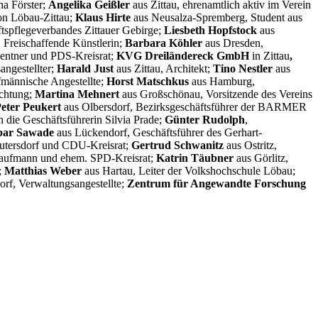
ina Förster;
Angelika Geißler
aus Zittau, ehrenamtlich aktiv im Verein
on Löbau-Zittau;
Klaus Hirte
aus Neusalza-Spremberg, Student aus
tspflegeverbandes Zittauer Gebirge;
Liesbeth Hopfstock
aus
 Freischaffende Künstlerin;
Barbara Köhler
aus Dresden,
Rentner und PDS-Kreisrat;
KVG Dreiländereck GmbH
in Zittau
,
angestellter;
Harald Just
aus Zittau, Architekt;
Tino Nestler
aus
fmännische Angestellte;
Horst Matschkus
aus Hamburg,
ichtung;
Martina Mehnert
aus Großschönau, Vorsitzende des Vereins
eter Peukert
aus Olbersdorf, Bezirksgeschäftsführer der BARMER
ch die Geschäftsführerin Silvia Prade;
Günter Rudolph
,
par Sawade
aus Lückendorf, Geschäftsführer des Gerhart-
eutersdorf und CDU-Kreisrat;
Gertrud Schwanitz
aus Ostritz,
Kaufmann und ehem. SPD-Kreisrat;
Katrin Täubner
aus Görlitz,
;
Matthias Weber
aus Hartau, Leiter der Volkshochschule Löbau;
orf, Verwaltungsangestellte;
Zentrum für Angewandte Forschung