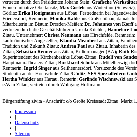
vertreten durch den Präsidenten Johann Stein;
Grafische Werkstätt
Frauen Initiative Oberlausitz;
Max Gosteli
aus Winterthur (Schweiz),
Görlitz;
Erika Honigmann
aus Löbau, Festrednerin bei Jugendweih
Friedersdorf, Rentnerin;
Monika Kahle
aus Großschönau, damals Inh
Mitarbeiterin im Bistum Dresden-Meißen;
Dr. Johannes von Korff
a
vertreten durch die Geschäftsführerin Ursula Küchler;
Hannelore Lo
Zittau, Unternehmer;
Christa Neumann
aus Hirschfelde, Rentnerin;
kaufmännischer Angestellter;
Klaudia Meaubert
aus Zittau, Familie
Tradition und Zukunft Zittau;
Andrea Paul
aus Zittau, Inhaberin de
Zittau;
Sebastian Renner
aus Zittau, Kulturmanager (BA)
; Ruth Ri
Superintendent des Kirchenbezirks Löbau-Zittau;
Rudolf von Sande
Hauptmann-Theaters Zittau;
Burkhard Scholz
aus Mittelherwigsdor
Rentnerin;
Ingrid Singer
aus Seifhennersdorf, Vorsitzende des Vere
Studentin an der Hochschule Zittau/Görlitz;
SFS Spezialfedern Gmb
Hertha Winkler
aus Hartau, Renterin;
Gerlinde Wischnewski
aus S
e.V.
in Zittau, vertreten durch Wolfgang Hoffmann
Bürgerstiftung zivita - Anschrift: c/o Große Kreisstadt Zittau, Markt 1
Impressum
|
Datenschutz
|
Sitemap