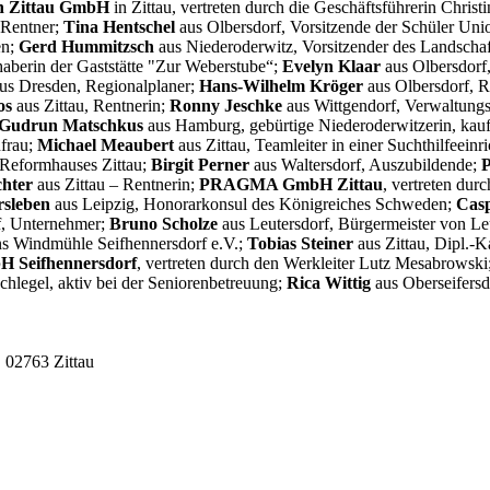
en Zittau GmbH
in Zittau, vertreten durch die Geschäftsführerin Christ
 Rentner;
Tina Hentschel
aus Olbersdorf, Vorsitzende der Schüler Uni
en;
Gerd Hummitzsch
aus Niederoderwitz, Vorsitzender des Landschaf
aberin der Gaststätte "Zur Weberstube“;
Evelyn Klaar
aus Olbersdorf,
us Dresden, Regionalplaner;
Hans-Wilhelm Kröger
aus Olbersdorf, 
os
aus Zittau, Rentnerin;
Ronny Jeschke
aus Wittgendorf, Verwaltungs
Gudrun Matschkus
aus Hamburg, gebürtige Niederoderwitzerin, kau
nfrau;
Michael Meaubert
aus Zittau, Teamleiter in einer Suchthilfeeinr
s Reformhauses Zittau;
Birgit Perner
aus Waltersdorf, Auszubildende;
P
chter
aus Zittau – Rentnerin;
PRAGMA GmbH Zittau
, vertreten dur
rsleben
aus Leipzig, Honorarkonsul des Königreiches Schweden;
Cas
f, Unternehmer;
Bruno Scholze
aus Leutersdorf, Bürgermeister von L
ins Windmühle Seifhennersdorf e.V.;
Tobias Steiner
aus Zittau, Dipl.-
H Seifhennersdorf
, vertreten durch den Werkleiter Lutz Mesabrowski
chlegel, aktiv bei der Seniorenbetreuung;
Rica Wittig
aus Oberseifersd
, 02763 Zittau