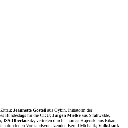
Zittau;
Jeannette Gosteli
aus Oybin, Initiatorin der
 des Bundestags für die CDU;
Jürgen Mietke
aus Strahwalde,
u;
ISS-Oberlausitz
, vertreten durch Thomas Hojenski aus Eibau;
reten durch den Vorstandsvorsitzenden Bernd Michalik;
Volksbank